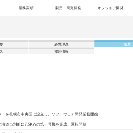
業務実績
製品・研究開発
オフショア開発
要
経営理念
沿革
ス
採用情報
ジーを札幌市中央区に設立し、ソフトウェア開発業務開始
海道当別町に7.5KWの第一号機を完成、運転開始