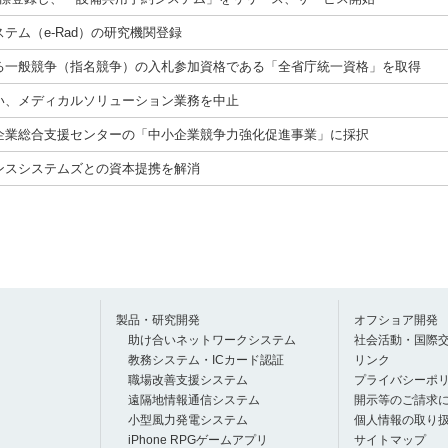
テム（e-Rad）の研究機関登録
る一般競争（指名競争）の入札参加資格である「全省庁統一資格」を取得
い、メディカルソリューション業務を中止
企業総合支援センターの「中小企業競争力強化促進事業」に採択
ンスシステムズとの資本提携を解消
製品・研究開発
オフショア開発
助け合いネットワークシステム
社会活動・国際
教務システム・ICカード認証
リンク
職場改善支援システム
プライバシーポ
遠隔地情報通信システム
開示等のご請求
小型風力発電システム
個人情報の取り
iPhone RPGゲームアプリ
サイトマップ