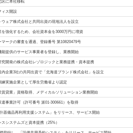
北区に本社移転
フィス開設
トウェア株式会社と共同出資の現地法人を設立
を強化するため、会社資本金を3000万円に増資
ークの審査を通過、登録番号 第10820479号
機能提供のサービス事業者を登録し、業務開始
研究開発の株式会社レゾロジックと業務提携・資本提携
道内企業3社の共同出資で「北海道ブランド株式会社」を設立
訓練実施企業として厚生労働省より認定
業賃貸業」資格取得、メディカルソリューション業務開始
事業許可（許可番号 派01-300661）を取得
「什器備品再利用支援システム」をリリース、サービス開始
スシステムズと資本提携（25%）
商標登録し、「設備共用予約システム」をリリース、サービス開始