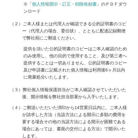
※「
個人情報開示・訂正・削除依頼書
」のＰＤＦダウ
ンロード
（２）ご本人様または代理人が確認できる公的証明書のコピ
ー（代理人の場合、委任状）、とともに配達記録郵便
で弊社宛にご郵送ください。
提供を頂いた公的証明書のコピーはご本人確認のため
のみ使用し、他の目的で使用すること、及び第三者へ
提供することは一切ありません、公的証明書のコピー
及び申請書に記載された個人情報は利用後6ヶ月以内
に廃棄処分いたします。
（３）弊社個人情報保護担当がご本人確認させていただいた
後、開示情報を弊社担当部署から入手いたします。
（４）ご郵送いただいた消印から14営業日以内に、ご本人様
が請求した方法（当該方法による開示に多額の費用を
要する場合その他の当該方法による開示が困難である
場合にあっては、書面の交付による方法）で開示いた
します。