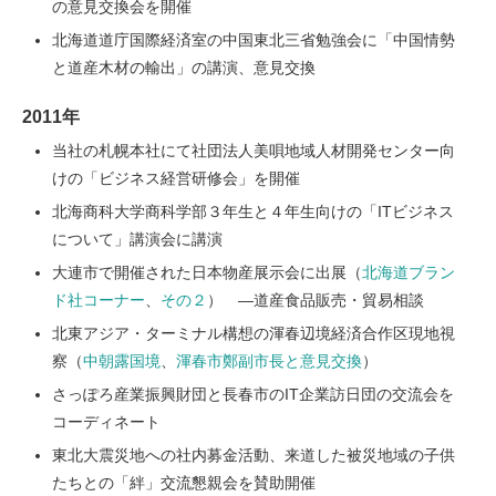
の意見交換会を開催
北海道道庁国際経済室の中国東北三省勉強会に「中国情勢
と道産木材の輸出」の講演、意見交換
2011年
当社の札幌本社にて社団法人美唄地域人材開発センター向
けの「ビジネス経営研修会」を開催
北海商科大学商科学部３年生と４年生向けの「ITビジネス
について」講演会に講演
大連市で開催された日本物産展示会に出展（
北海道ブラン
ド社コーナー
、
その２
） ―道産食品販売・貿易相談
北東アジア・ターミナル構想の渾春辺境経済合作区現地視
察（
中朝露国境
、
渾春市鄭副市長と意見交換
）
さっぽろ産業振興財団と長春市のIT企業訪日団の交流会を
コーディネート
東北大震災地への社内募金活動、来道した被災地域の子供
たちとの「絆」交流懇親会を賛助開催