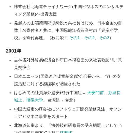
株式会社北海道チャイナワーク(中国ビジネスのコンサルテ
ィング業務)へ出資支援
発起人の山端徳四郎取締役と呉社長はじめ、日本全国の百
数十名寄付者と共に、中国黒龍江省豊産村の「豊産小学
校」を寄付再建。（秋に竣工
その1
、
その2
、
その3
)
2001年
吉林省対外貿易経済合作庁日本視察団の来社表敬訪問、意
見交換会
日本ユニセフ(国際連合児童基金)協会会長から、当社の支
援活動に対する感謝状が贈呈された
はじめての社員海外慰安旅行(中国組→
天安門前
、
万里長
城上
、
瀋陽大学
、台湾組→ 台北）
中国大連市のIT会社にソフトウェア開発業務発注、オフシ
ョアビジネス事業をスタート
北海道知事より、「海外技術研修員の受入機関」として当
社の国際親善友好活動に
感謝状