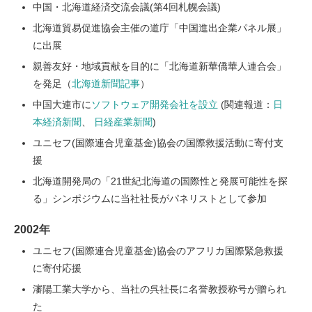
中国・北海道経済交流会議(第4回札幌会議)
北海道貿易促進協会主催の道庁「中国進出企業パネル展」
に出展
親善友好・地域貢献を目的に「北海道新華僑華人連合会」
を発足（
北海道新聞記事
）
中国大連市に
ソフトウェア開発会社を設立
(関連報道：
日
本経済新聞
、
日経産業新聞
)
ユニセフ(国際連合児童基金)協会の国際救援活動に寄付支
援
北海道開発局の「21世紀北海道の国際性と発展可能性を探
る」シンポジウムに当社社長がパネリストとして参加
2002年
ユニセフ(国際連合児童基金)協会のアフリカ国際緊急救援
に寄付応援
瀋陽工業大学から、当社の呉社長に名誉教授称号が贈られ
た