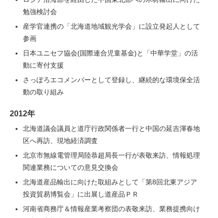
勉強検討会
産学官連携の「北海道地域観光学会」に設立発起人として
参画
日本ユニセフ協会(国際連合児童基金)と「中華学堂」の活
動に寄付支援
さっぽろエコメンバーとして登録し、継続的な環境保全活
動の取り組み
2012年
北海道議会議員と道庁行政関係者一行と中国の延吉渾春地
区へ再訪、現地経済調査
北京市無線電管理局陸恭超局長一行が表敬来訪、情報処理
関連業務についての意見交換会
北海道産品輸出に向けた取組みとして「第8回北東アジア
投資貿易博覧会」に出展し道産品ＰＲ
河南省商務庁＆情報産業考察団の表敬来訪、業務提携向け