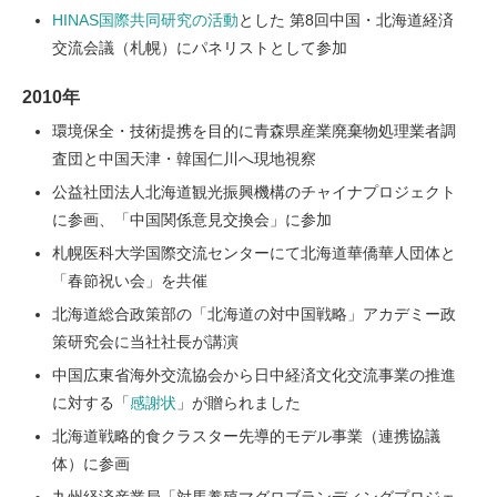
HINAS国際共同研究の活動
とした 第8回中国・北海道経済
交流会議（札幌）にパネリストとして参加
2010年
環境保全・技術提携を目的に青森県産業廃棄物処理業者調
査団と中国天津・韓国仁川へ現地視察
公益社団法人北海道観光振興機構のチャイナプロジェクト
に参画、「中国関係意見交換会」に参加
札幌医科大学国際交流センターにて北海道華僑華人団体と
「春節祝い会」を共催
北海道総合政策部の「北海道の対中国戦略」アカデミー政
策研究会に当社社長が講演
中国広東省海外交流協会から日中経済文化交流事業の推進
に対する「
感謝状
」が贈られました
北海道戦略的食クラスター先導的モデル事業（連携協議
体）に参画
九州経済産業局「対馬養殖マグロブランディングプロジェ