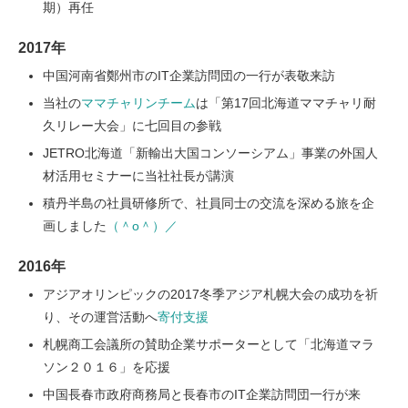
期）再任
2017年
中国河南省鄭州市のIT企業訪問団の一行が表敬来訪
当社の
ママチャリンチーム
は「第17回北海道ママチャリ耐
久リレー大会」に七回目の参戦
JETRO北海道「新輸出大国コンソーシアム」事業の外国人
材活用セミナーに当社社長が講演
積丹半島の社員研修所で、社員同士の交流を深める旅を企
画しました
（＾o＾）／
2016年
アジアオリンピックの2017冬季アジア札幌大会の成功を祈
り、その運営活動へ
寄付支援
札幌商工会議所の賛助企業サポーターとして「北海道マラ
ソン２０１６」を応援
中国長春市政府商務局と長春市のIT企業訪問団一行が来