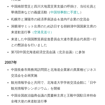
中国南部雪災と四川大地震災害支援の呼掛け、当社社員と
華僑団体などの義援活動（
中国領事館に手渡し
）
札幌市と瀋陽市の経済界座談会＆道内IT企業の交流会
洞爺湖サミット出席のため訪日する胡錦濤中国国家主席の
来道歓送行事
（空港見送り）
来道した中国国際貿易促進委員会大連市委員会代表団一行
との懇談会を行いました
第7回中国北海道経済交流会議（北京会議）に参加
2007年
中国長春市商務局訪問団と北海道企業家の異業種ビジネス
交流会を企画実施
観光情報学会と共同で、北海道大学学術交流会館に「日中
観光情報学シンポジウム」を開催
中国全国政治協商会議の賈慶林主席と王毅中国駐日本特命
全権大使の来道歓送行事