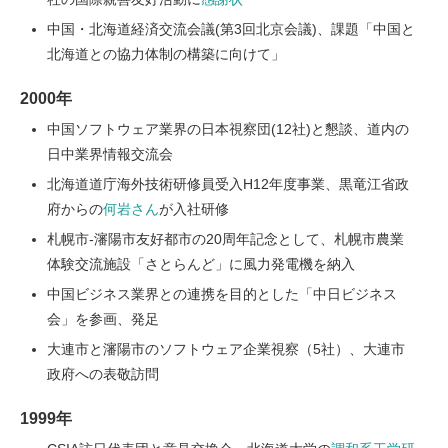
中国・北海道経済交流会議(第3回北京会議)、課題「中国と
北海道との協力体制の構築に向けて」
2000年
中国ソフトウェア業界の日本視察団(12社)と懇談、道内の
日中業界情報交流会
北海道道庁海外技術研修員受入H12年度事業、黒竜江省政
府からの
何岩さん
が入社研修
札幌市-瀋陽市友好都市の20周年記念として、札幌市農業
体験交流施設「さとらんど」に風力発電機を納入
中国ビジネス業界との連携を目的とした「中日ビジネス
会」を参画、発足
大連市と瀋陽市のソフトウェア企業視察（5社）、大連市
政府への表敬訪問
1999年