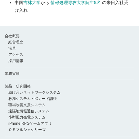
中国
吉林大学
から
情報処理専攻大学院生9名
の来日入社受
け入れ
会社概要
経営理念
沿革
アクセス
採用情報
業務実績
製品・研究開発
助け合いネットワークシステム
教務システム・ICカード認証
職場改善支援システム
遠隔地情報通信システム
小型風力発電システム
iPhone RPGゲームアプリ
ＯＥマルシェシリーズ