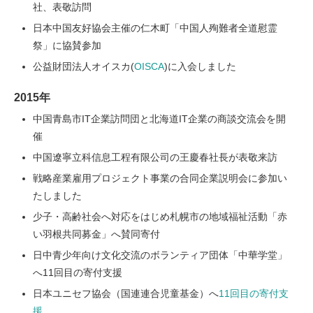
社、表敬訪問
日本中国友好協会主催の仁木町「中国人殉難者全道慰霊
祭」に協賛参加
公益財団法人オイスカ(
OISCA
)に入会しました
2015年
中国青島市IT企業訪問団と北海道IT企業の商談交流会を開
催
中国遼寧立科信息工程有限公司の王慶春社長が表敬来訪
戦略産業雇用プロジェクト事業の合同企業説明会に参加い
たしました
少子・高齢社会へ対応をはじめ札幌市の地域福祉活動「赤
い羽根共同募金」へ賛同寄付
日中青少年向け文化交流のボランティア団体「中華学堂」
へ11回目の寄付支援
日本ユニセフ協会（国連連合児童基金）へ
11回目の寄付支
援