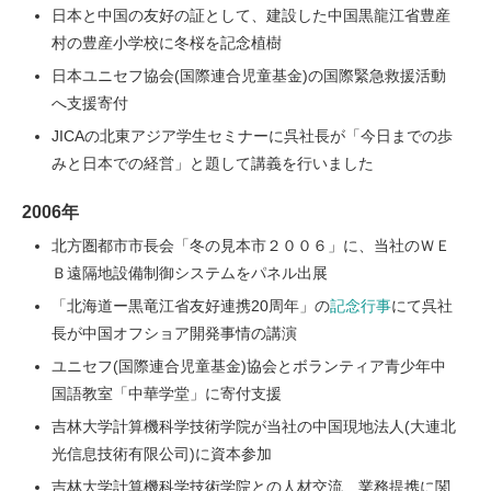
日本と中国の友好の証として、建設した中国黒龍江省豊産
村の豊産小学校に冬桜を記念植樹
日本ユニセフ協会(国際連合児童基金)の国際緊急救援活動
へ支援寄付
JICAの北東アジア学生セミナーに呉社長が「今日までの歩
みと日本での経営」と題して講義を行いました
2006年
北方圏都市市長会「冬の見本市２００６」に、当社のＷＥ
Ｂ遠隔地設備制御システムをパネル出展
「北海道ー黒竜江省友好連携20周年」の
記念行事
にて呉社
長が中国オフショア開発事情の講演
ユニセフ(国際連合児童基金)協会とボランティア青少年中
国語教室「中華学堂」に寄付支援
吉林大学計算機科学技術学院が当社の中国現地法人(大連北
光信息技術有限公司)に資本参加
吉林大学計算機科学技術学院との人材交流、業務提携に関