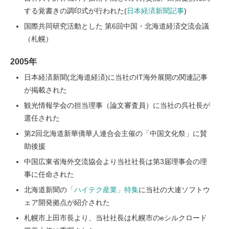
する覚書きの調印式が行われた(
日本経済新聞記事
)
国際共同研究活動とした 第6回中国・北海道経済交流会議
（札幌）
2005年
日本経済新聞(北海道経済)に当社のIT海外展開の関連記事
が掲載された
観光情報学会の担当理事（論文審査員）に当社の呉社長が
選任された
第2回北海道新華僑華人連合会主催の「中国文化祭」に賛
助後援
中国広東省海外交流協会より当社社長は第3届理事会の理
事に任命された
北海道新聞の
「ハイテク産業」特集
に当社の大連ソフトウ
ェア開発拠点が紹介された
札幌市上田市長より、当社社長は札幌市のeシルクロード