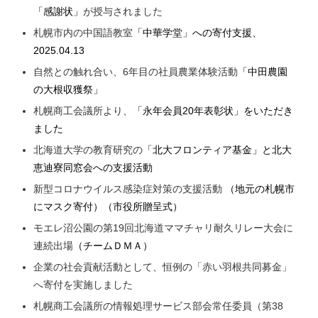
「感謝状」
が授与されました
札幌市内の中国語教室
「中華学堂」への寄付支援、
2025.04.13
自然との触れ合い、6年目の社員農業体験活動
「中田農園
の大根収獲祭」
札幌商工会議所より、
「永年会員20年表彰状」
をいただき
ました
北海道大学の教育研究の
「北大フロンティア基金」
と北大
恵迪寮同窓会への支援活動
新型コロナウイルス感染症対策の支援活動
（地元の札幌市
にマスク寄付）
（市役所贈呈式）
モエレ沼公園の第19回北海道ママチャリ耐久リレー大会に
連続出場
（チームＤＭＡ）
企業の社会貢献活動として、恒例の「赤い羽根共同募金」
へ寄付を実施しました
札幌商工会議所の情報処理サービス部会常任委員（第38