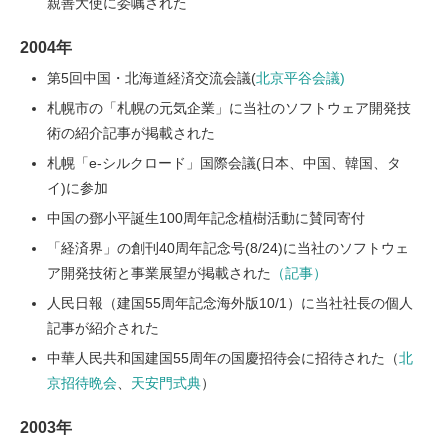
親善大使に委嘱された
2004年
第5回中国・北海道経済交流会議(
北京平谷会議)
札幌市の「札幌の元気企業」に当社のソフトウェア開発技
術の紹介記事が掲載された
札幌「e-シルクロード」国際会議(日本、中国、韓国、タ
イ)に参加
中国の鄧小平誕生100周年記念植樹活動に賛同寄付
「経済界」の創刊40周年記念号(8/24)に当社のソフトウェ
ア開発技術と事業展望が掲載された
（記事）
人民日報（建国55周年記念海外版10/1）に当社社長の個人
記事が紹介された
中華人民共和国建国55周年の国慶招待会に招待された（
北
京招待晩会
、
天安門式典
）
2003年