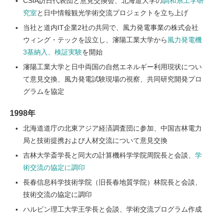
CSIA訪日代表団と意見交換会、北海道大学の
調和系工学研
究室
と日中情報観光学術交流プロジェクトを立ち上げ
当社と道内IT企業2社の共同で、風力発電事業の株式会社
ウィング・テックを設立し、瀋陽工業大学から
風力発電機
3基納入、検証実験
を開始
瀋陽工業大学と日中両国の自然エネルギー利用現状につい
て意見交換、風力発電試験現場の視察、共同研究開発プロ
グラムを協定
1998年
北海道道庁の北東アジア経済調査団に参加、中国吉林電力
局と技術提携および人材交流について意見交換
吉林大学斎学長と同大の計算機科学学院周院長と会談、
学
術交流の協定に調印
長春信息科学技術学院（旧長春地質学院）林院長と会談、
技術交流の協定に調印
ハルビン理工大学王学長と会談、学術交流プログラム作成