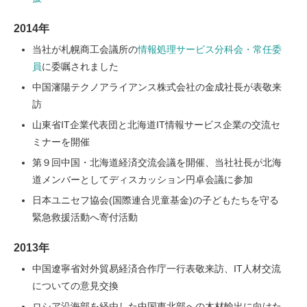
2014年
当社が札幌商工会議所の
情報処理サービス分科会・常任委
員
に委嘱されました
中国瀋陽テクノアライアンス株式会社の金成社長が表敬来
訪
山東省IT企業代表団と北海道IT情報サービス企業の交流セ
ミナーを開催
第９回中国・北海道経済交流会議を開催、当社社長が北海
道メンバーとしてディスカッション円卓会議に参加
日本ユニセフ協会(国際連合児童基金)の子どもたちを守る
緊急救援活動へ寄付活動
2013年
中国遼寧省対外貿易経済合作庁一行表敬来訪、IT人材交流
についての意見交換
ロシア沿海部を経由した中国東北部への木材輸出に向けた