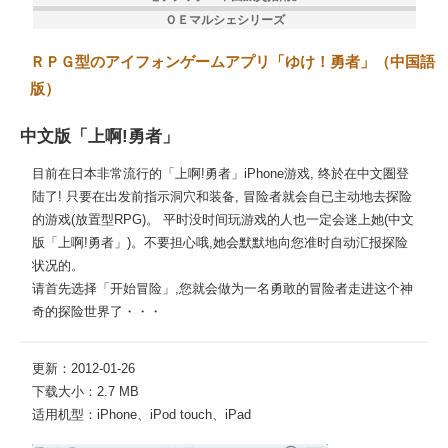
ＯＥマルシェシリーズ
ＲＰＧ型のアイフォンゲームアプリ「ゆけ！勇者」（中国語
版）
中文版「上啊!勇者」
目前在日本非常流行的「上啊!勇者」iPhone游戏, 终於在中文圏登
陆了! 只要在出发前指示洞穴和装备, 冒险者就会自已主动地去探险
的游戏(放置型RPG)。 平时没时间玩游戏的人也一定会迷上她(中文
版「上啊!勇者」)。不要担心哦,她会默默地向您准时自动汇报探险
状况的。
请首先选择「开始冒险」,您就会做为一名勇敢的冒险者走进这个神
奇的探险世界了・・・
更新：2012-01-26
下载大小：2.7 MB
适用机型：iPhone、iPod touch、iPad