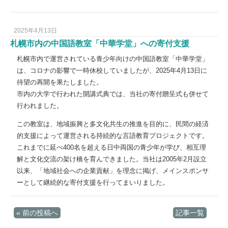
2025年4月13日
札幌市内の中国語教室「中華学堂」への寄付支援
札幌市内で運営されている青少年向けの中国語教室「中華学堂」
は、コロナの影響で一時休校していましたが、2025年4月13日に
待望の再開を果たしました。
市内の大学で行われた開講式典では、当社の寄付贈呈式も併せて
行われました。
この教室は、地域振興と多文化共生の推進を目的に、民間の経済
的支援によって運営される持続的な言語教育プロジェクトです。
これまでに延べ400名を超える日中両国の青少年が学び、相互理
解と文化交流の架け橋を育んできました。当社は2005年2月設立
以来、「地域社会への企業貢献」を理念に掲げ、メインスポンサ
ーとして継続的な寄付支援を行ってまいりました。
«
前の投稿へ
記事一覧